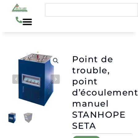
Aller
Rechercher
au
contenu
Point de
trouble,
point
d’écoulemen
manuel
STANHOPE
SETA