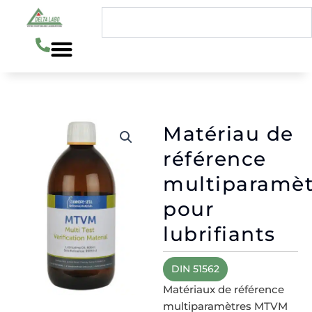
Aller
Rechercher
au
contenu
Matériau de
référence
multiparamèt
pour
lubrifiants
DIN 51562
Matériaux de référence
multiparamètres MTVM