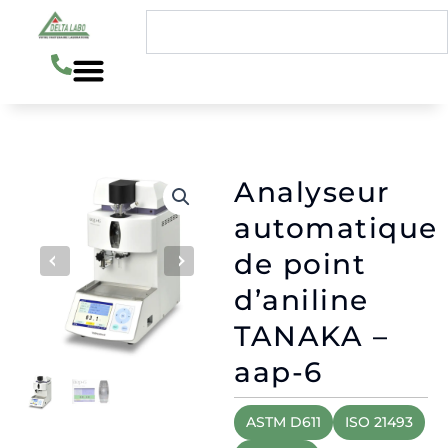
Aller
Rechercher
au
contenu
Analyseur
automatique
de point
d’aniline
TANAKA –
aap-6
ASTM D611
ISO 21493