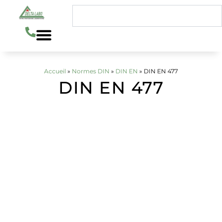
Aller
Rechercher
au
contenu
Accueil
»
Normes DIN
»
DIN EN
»
DIN EN 477
DIN EN 477