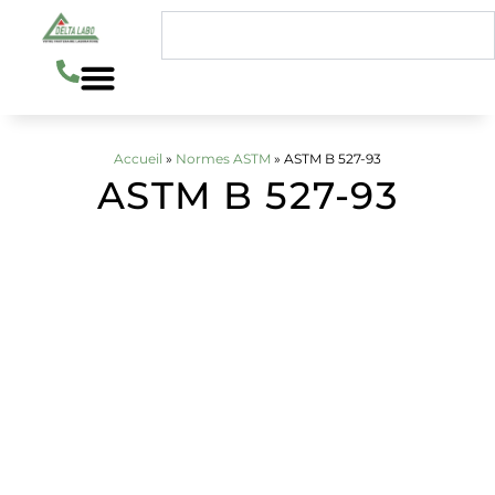
Aller
Rechercher
au
contenu
Accueil
»
Normes ASTM
»
ASTM B 527-93
ASTM B 527-93